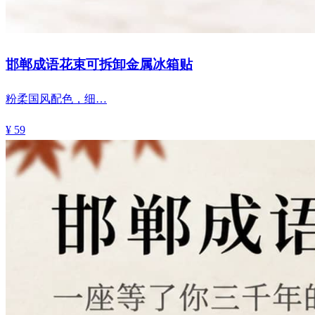
邯郸成语花束可拆卸金属冰箱贴
粉柔国风配色，细…
¥ 59