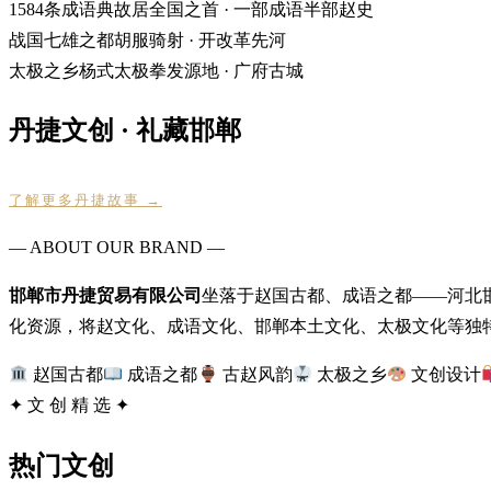
1584
条成语典故
居全国之首 · 一部成语半部赵史
战国
七雄之都
胡服骑射 · 开改革先河
太极
之乡
杨式太极拳发源地 · 广府古城
丹捷文创 · 礼藏邯郸
了解更多丹捷故事 →
— ABOUT OUR BRAND —
邯郸市丹捷贸易有限公司
坐落于赵国古都、成语之都——河北邯
化资源，将赵文化、成语文化、邯郸本土文化、太极文化等独特
赵国古都
成语之都
古赵风韵
太极之乡
文创设计
✦ 文 创 精 选 ✦
热门文创